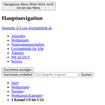
Navigations Menu öffnen
Klick mich!
Ich bin das Menü.
Hauptnavigation
Startseite
Aktuelles
Wettkämpfe
Nationalmannschaften
Leichtathletik für Alle
Training
Wir im DLV
Service
Suchmenü anzeigen
Suchmenü schließen
Suchen
Start
›
Wettkämpfe
›
Termine
›
Wettkampf-Kalender
›
3 Kampf U8 bis U14