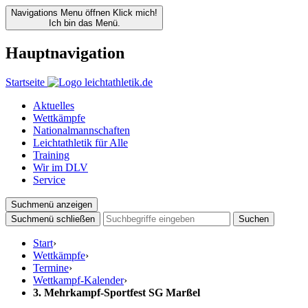
Navigations Menu öffnen
Klick mich!
Ich bin das Menü.
Hauptnavigation
Startseite
Aktuelles
Wettkämpfe
Nationalmannschaften
Leichtathletik für Alle
Training
Wir im DLV
Service
Suchmenü anzeigen
Suchmenü schließen
Suchen
Start
›
Wettkämpfe
›
Termine
›
Wettkampf-Kalender
›
3. Mehrkampf-Sportfest SG Marßel