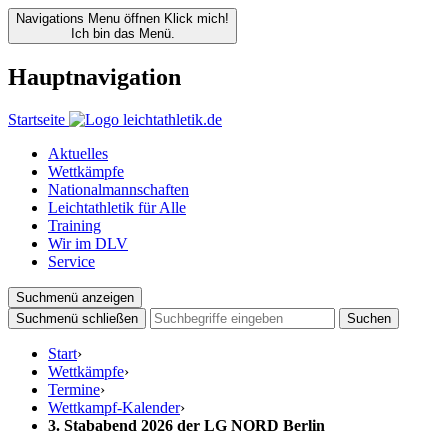
Navigations Menu öffnen
Klick mich!
Ich bin das Menü.
Hauptnavigation
Startseite
Aktuelles
Wettkämpfe
Nationalmannschaften
Leichtathletik für Alle
Training
Wir im DLV
Service
Suchmenü anzeigen
Suchmenü schließen
Suchen
Start
›
Wettkämpfe
›
Termine
›
Wettkampf-Kalender
›
3. Stababend 2026 der LG NORD Berlin