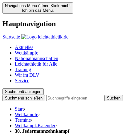
Navigations Menu öffnen
Klick mich!
Ich bin das Menü.
Hauptnavigation
Startseite
Aktuelles
Wettkämpfe
Nationalmannschaften
Leichtathletik für Alle
Training
Wir im DLV
Service
Suchmenü anzeigen
Suchmenü schließen
Suchen
Start
›
Wettkämpfe
›
Termine
›
Wettkampf-Kalender
›
30. Jedermannzehnkampf