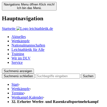
Navigations Menu öffnen
Klick mich!
Ich bin das Menü.
Hauptnavigation
Startseite
Aktuelles
Wettkämpfe
Nationalmannschaften
Leichtathletik für Alle
Training
Wir im DLV
Service
Suchmenü anzeigen
Suchmenü schließen
Suchen
Start
›
Wettkämpfe
›
Termine
›
Wettkampf-Kalender
›
32. Erfurter Werfer- und Rasenkraftsportmehrkampf