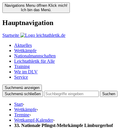
Navigations Menu öffnen
Klick mich!
Ich bin das Menü.
Hauptnavigation
Startseite
Aktuelles
Wettkämpfe
Nationalmannschaften
Leichtathletik für Alle
Training
Wir im DLV
Service
Suchmenü anzeigen
Suchmenü schließen
Suchen
Start
›
Wettkämpfe
›
Termine
›
Wettkampf-Kalender
›
33. Nationale Pfingst-Mehrkämpfe Limburgerhof