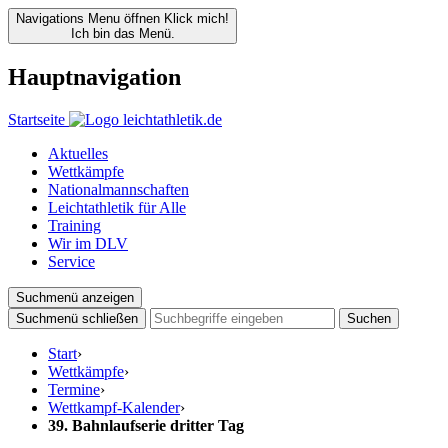
Navigations Menu öffnen
Klick mich!
Ich bin das Menü.
Hauptnavigation
Startseite
Aktuelles
Wettkämpfe
Nationalmannschaften
Leichtathletik für Alle
Training
Wir im DLV
Service
Suchmenü anzeigen
Suchmenü schließen
Suchen
Start
›
Wettkämpfe
›
Termine
›
Wettkampf-Kalender
›
39. Bahnlaufserie dritter Tag