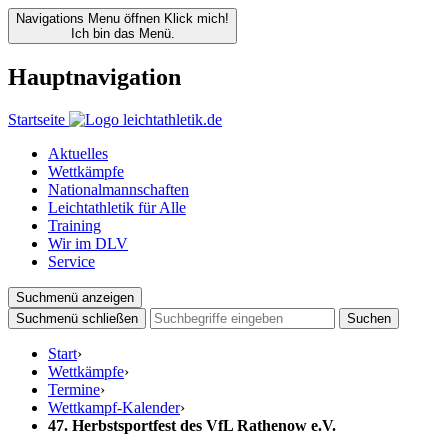
Navigations Menu öffnen
Klick mich!
Ich bin das Menü.
Hauptnavigation
Startseite
Aktuelles
Wettkämpfe
Nationalmannschaften
Leichtathletik für Alle
Training
Wir im DLV
Service
Suchmenü anzeigen
Suchmenü schließen
Suchen
Start
›
Wettkämpfe
›
Termine
›
Wettkampf-Kalender
›
47. Herbstsportfest des VfL Rathenow e.V.