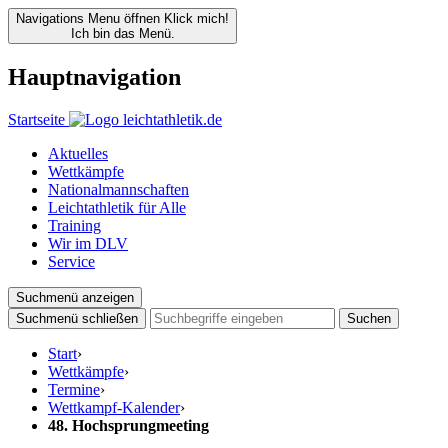
Navigations Menu öffnen
Klick mich!
Ich bin das Menü.
Hauptnavigation
Startseite
Aktuelles
Wettkämpfe
Nationalmannschaften
Leichtathletik für Alle
Training
Wir im DLV
Service
Suchmenü anzeigen
Suchmenü schließen
Suchen
Start
›
Wettkämpfe
›
Termine
›
Wettkampf-Kalender
›
48. Hochsprungmeeting