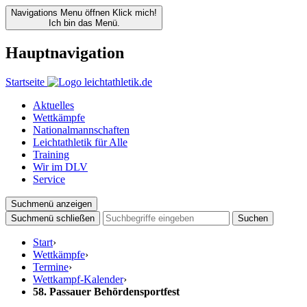
Navigations Menu öffnen
Klick mich!
Ich bin das Menü.
Hauptnavigation
Startseite
Aktuelles
Wettkämpfe
Nationalmannschaften
Leichtathletik für Alle
Training
Wir im DLV
Service
Suchmenü anzeigen
Suchmenü schließen
Suchen
Start
›
Wettkämpfe
›
Termine
›
Wettkampf-Kalender
›
58. Passauer Behördensportfest