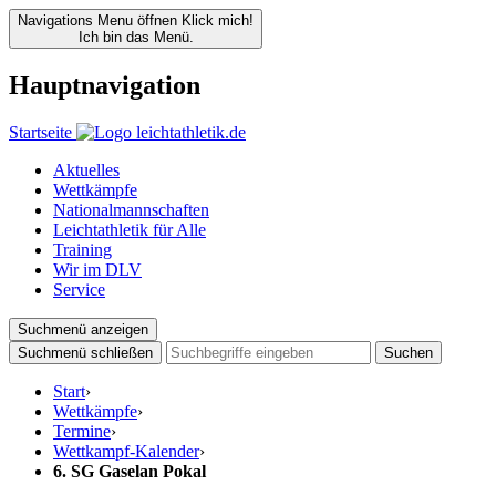
Navigations Menu öffnen
Klick mich!
Ich bin das Menü.
Hauptnavigation
Startseite
Aktuelles
Wettkämpfe
Nationalmannschaften
Leichtathletik für Alle
Training
Wir im DLV
Service
Suchmenü anzeigen
Suchmenü schließen
Suchen
Start
›
Wettkämpfe
›
Termine
›
Wettkampf-Kalender
›
6. SG Gaselan Pokal