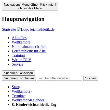
Navigations Menu öffnen
Klick mich!
Ich bin das Menü.
Hauptnavigation
Startseite
Aktuelles
Wettkämpfe
Nationalmannschaften
Leichtathletik für Alle
Training
Wir im DLV
Service
Suchmenü anzeigen
Suchmenü schließen
Suchen
Start
›
Wettkämpfe
›
Termine
›
Wettkampf-Kalender
›
8. Kinderleichtathletik Tag