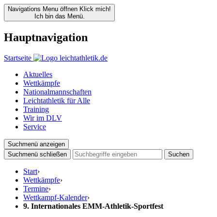
Navigations Menu öffnen
Klick mich!
Ich bin das Menü.
Hauptnavigation
Startseite
Aktuelles
Wettkämpfe
Nationalmannschaften
Leichtathletik für Alle
Training
Wir im DLV
Service
Suchmenü anzeigen
Suchmenü schließen
Suchen
Start
›
Wettkämpfe
›
Termine
›
Wettkampf-Kalender
›
9. Internationales EMM-Athletik-Sportfest