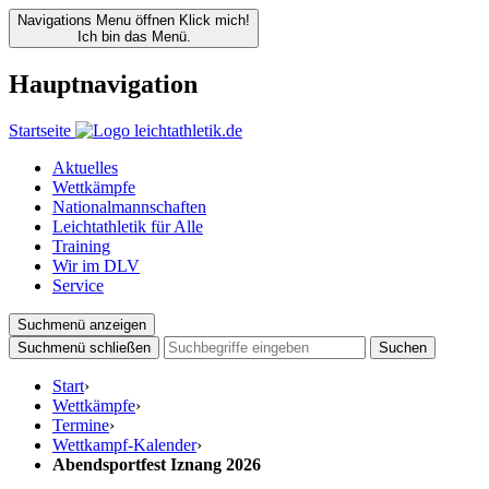
Navigations Menu öffnen
Klick mich!
Ich bin das Menü.
Hauptnavigation
Startseite
Aktuelles
Wettkämpfe
Nationalmannschaften
Leichtathletik für Alle
Training
Wir im DLV
Service
Suchmenü anzeigen
Suchmenü schließen
Suchen
Start
›
Wettkämpfe
›
Termine
›
Wettkampf-Kalender
›
Abendsportfest Iznang 2026