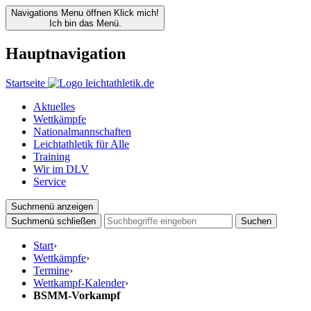
Navigations Menu öffnen
Klick mich!
Ich bin das Menü.
Hauptnavigation
Startseite
Aktuelles
Wettkämpfe
Nationalmannschaften
Leichtathletik für Alle
Training
Wir im DLV
Service
Suchmenü anzeigen
Suchmenü schließen
Suchen
Start
›
Wettkämpfe
›
Termine
›
Wettkampf-Kalender
›
BSMM-Vorkampf