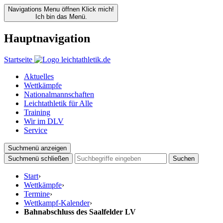
Navigations Menu öffnen
Klick mich!
Ich bin das Menü.
Hauptnavigation
Startseite
Aktuelles
Wettkämpfe
Nationalmannschaften
Leichtathletik für Alle
Training
Wir im DLV
Service
Suchmenü anzeigen
Suchmenü schließen
Suchen
Start
›
Wettkämpfe
›
Termine
›
Wettkampf-Kalender
›
Bahnabschluss des Saalfelder LV