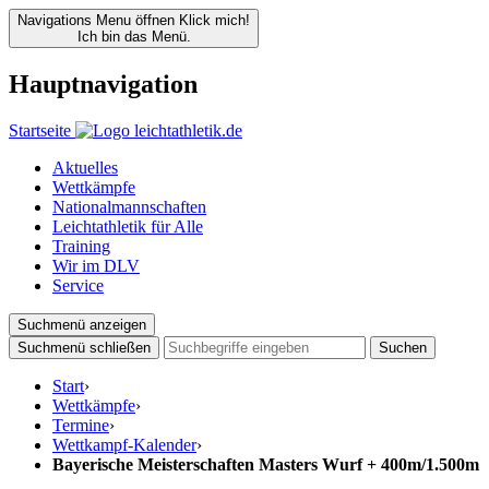
Navigations Menu öffnen
Klick mich!
Ich bin das Menü.
Hauptnavigation
Startseite
Aktuelles
Wettkämpfe
Nationalmannschaften
Leichtathletik für Alle
Training
Wir im DLV
Service
Suchmenü anzeigen
Suchmenü schließen
Suchen
Start
›
Wettkämpfe
›
Termine
›
Wettkampf-Kalender
›
Bayerische Meisterschaften Masters Wurf + 400m/1.500m