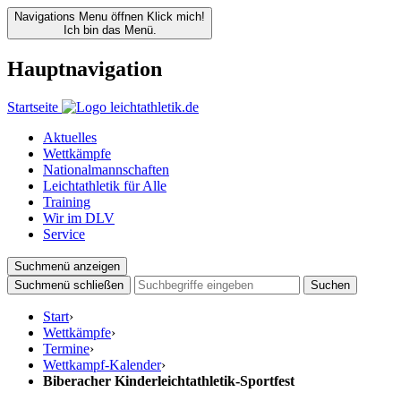
Navigations Menu öffnen
Klick mich!
Ich bin das Menü.
Hauptnavigation
Startseite
Aktuelles
Wettkämpfe
Nationalmannschaften
Leichtathletik für Alle
Training
Wir im DLV
Service
Suchmenü anzeigen
Suchmenü schließen
Suchen
Start
›
Wettkämpfe
›
Termine
›
Wettkampf-Kalender
›
Biberacher Kinderleichtathletik-Sportfest