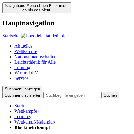
Navigations Menu öffnen
Klick mich!
Ich bin das Menü.
Hauptnavigation
Startseite
Aktuelles
Wettkämpfe
Nationalmannschaften
Leichtathletik für Alle
Training
Wir im DLV
Service
Suchmenü anzeigen
Suchmenü schließen
Suchen
Start
›
Wettkämpfe
›
Termine
›
Wettkampf-Kalender
›
Blockmehrkampf