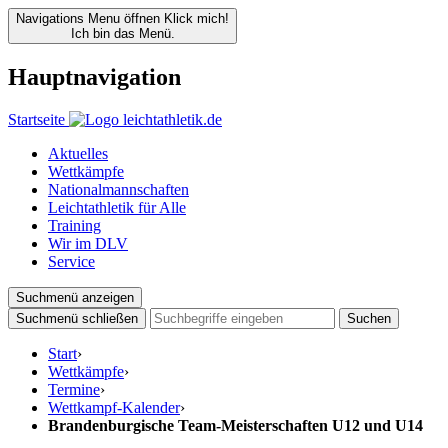
Navigations Menu öffnen
Klick mich!
Ich bin das Menü.
Hauptnavigation
Startseite
Aktuelles
Wettkämpfe
Nationalmannschaften
Leichtathletik für Alle
Training
Wir im DLV
Service
Suchmenü anzeigen
Suchmenü schließen
Suchen
Start
›
Wettkämpfe
›
Termine
›
Wettkampf-Kalender
›
Brandenburgische Team-Meisterschaften U12 und U14