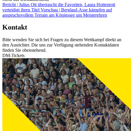
Bericht | Julius Ott überrascht die Favoriten, Laura Hottenrott
verteidigt ihren Titel
Vorschau | Berglauf-Asse kämpfen auf
anspruchsvollem Terrain am Königssee um Meisterehren
Kontakt
Bitte wenden Sie sich bei Fragen zu diesem Wettkampf direkt an
den Ausrichter. Die uns zur Verfügung stehenden Kontaktdaten
finden Sie obenstehend.
DM-Tickets