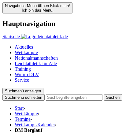
Navigations Menu öffnen
Klick mich!
Ich bin das Menü.
Hauptnavigation
Startseite
Aktuelles
Wettkämpfe
Nationalmannschaften
Leichtathletik für Alle
Training
Wir im DLV
Service
Suchmenü anzeigen
Suchmenü schließen
Suchen
Start
›
Wettkämpfe
›
Termine
›
Wettkampf-Kalender
›
DM Berglauf