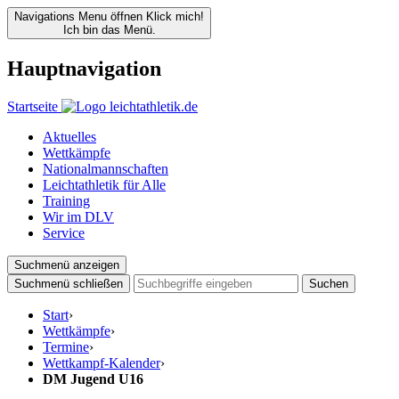
Navigations Menu öffnen
Klick mich!
Ich bin das Menü.
Hauptnavigation
Startseite
Aktuelles
Wettkämpfe
Nationalmannschaften
Leichtathletik für Alle
Training
Wir im DLV
Service
Suchmenü anzeigen
Suchmenü schließen
Suchen
Start
›
Wettkämpfe
›
Termine
›
Wettkampf-Kalender
›
DM Jugend U16