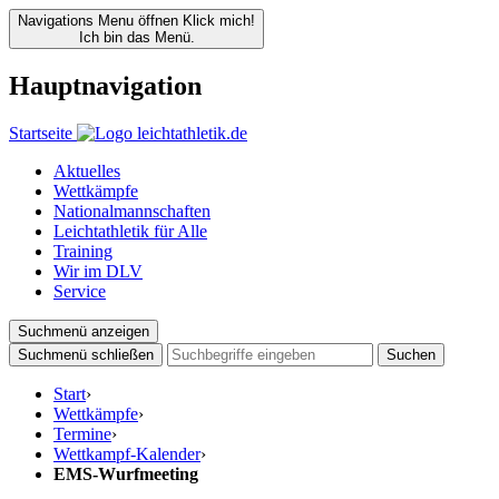
Navigations Menu öffnen
Klick mich!
Ich bin das Menü.
Hauptnavigation
Startseite
Aktuelles
Wettkämpfe
Nationalmannschaften
Leichtathletik für Alle
Training
Wir im DLV
Service
Suchmenü anzeigen
Suchmenü schließen
Suchen
Start
›
Wettkämpfe
›
Termine
›
Wettkampf-Kalender
›
EMS-Wurfmeeting