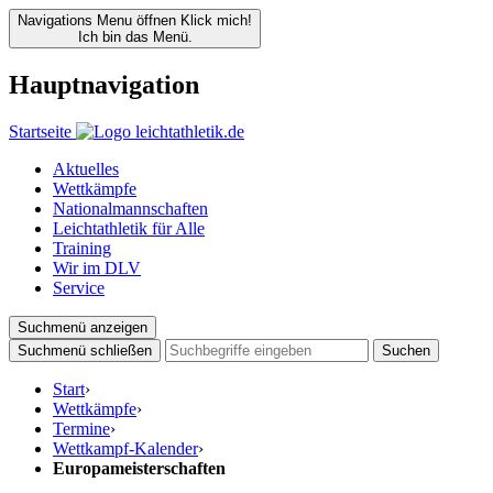
Navigations Menu öffnen
Klick mich!
Ich bin das Menü.
Hauptnavigation
Startseite
Aktuelles
Wettkämpfe
Nationalmannschaften
Leichtathletik für Alle
Training
Wir im DLV
Service
Suchmenü anzeigen
Suchmenü schließen
Suchen
Start
›
Wettkämpfe
›
Termine
›
Wettkampf-Kalender
›
Europameisterschaften