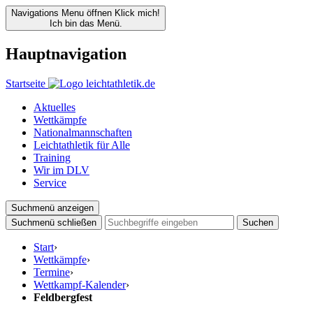
Navigations Menu öffnen
Klick mich!
Ich bin das Menü.
Hauptnavigation
Startseite
Aktuelles
Wettkämpfe
Nationalmannschaften
Leichtathletik für Alle
Training
Wir im DLV
Service
Suchmenü anzeigen
Suchmenü schließen
Suchen
Start
›
Wettkämpfe
›
Termine
›
Wettkampf-Kalender
›
Feldbergfest