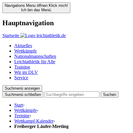
Navigations Menu öffnen
Klick mich!
Ich bin das Menü.
Hauptnavigation
Startseite
Aktuelles
Wettkämpfe
Nationalmannschaften
Leichtathletik für Alle
Training
Wir im DLV
Service
Suchmenü anzeigen
Suchmenü schließen
Suchen
Start
›
Wettkämpfe
›
Termine
›
Wettkampf-Kalender
›
Freiberger Läufer-Meeting