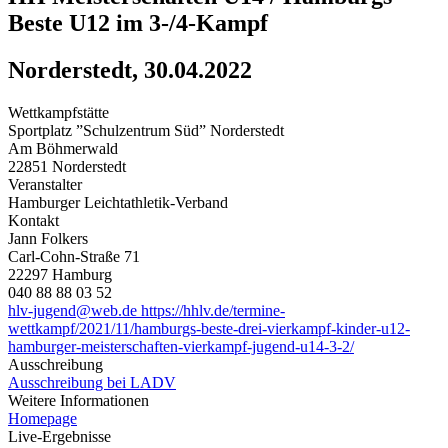
Beste U12 im 3-/4-Kampf
Norderstedt, 30.04.2022
Wettkampfstätte
Sportplatz ”Schulzentrum Süd” Norderstedt
Am Böhmerwald
22851 Norderstedt
Veranstalter
Hamburger Leichtathletik-Verband
Kontakt
Jann Folkers
Carl-Cohn-Straße 71
22297 Hamburg
040 88 88 03 52
hlv-jugend@web.de
https://hhlv.de/termine-
wettkampf/2021/11/hamburgs-beste-drei-vierkampf-kinder-u12-
hamburger-meisterschaften-vierkampf-jugend-u14-3-2/
Ausschreibung
Ausschreibung bei LADV
Weitere Informationen
Homepage
Live-Ergebnisse