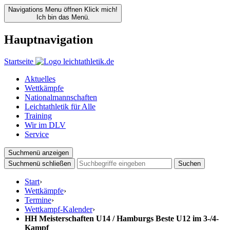
Navigations Menu öffnen
Klick mich!
Ich bin das Menü.
Hauptnavigation
Startseite
Aktuelles
Wettkämpfe
Nationalmannschaften
Leichtathletik für Alle
Training
Wir im DLV
Service
Suchmenü anzeigen
Suchmenü schließen
Suchen
Start
›
Wettkämpfe
›
Termine
›
Wettkampf-Kalender
›
HH Meisterschaften U14 / Hamburgs Beste U12 im 3-/4-
Kampf