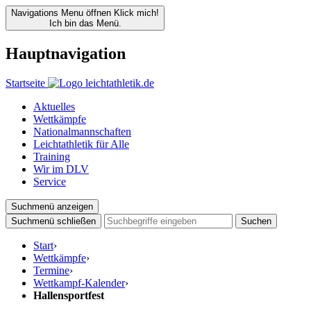
Navigations Menu öffnen
Klick mich!
Ich bin das Menü.
Hauptnavigation
Startseite
Aktuelles
Wettkämpfe
Nationalmannschaften
Leichtathletik für Alle
Training
Wir im DLV
Service
Suchmenü anzeigen
Suchmenü schließen
Suchen
Start
›
Wettkämpfe
›
Termine
›
Wettkampf-Kalender
›
Hallensportfest