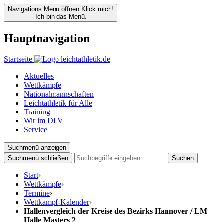
Navigations Menu öffnen
Klick mich!
Ich bin das Menü.
Hauptnavigation
Startseite
Aktuelles
Wettkämpfe
Nationalmannschaften
Leichtathletik für Alle
Training
Wir im DLV
Service
Suchmenü anzeigen
Suchmenü schließen
Suchen
Start
›
Wettkämpfe
›
Termine
›
Wettkampf-Kalender
›
Hallenvergleich der Kreise des Bezirks Hannover / LM
Halle Masters 2