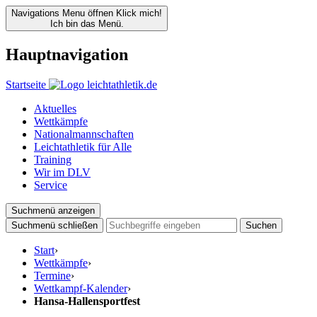
Navigations Menu öffnen
Klick mich!
Ich bin das Menü.
Hauptnavigation
Startseite
Aktuelles
Wettkämpfe
Nationalmannschaften
Leichtathletik für Alle
Training
Wir im DLV
Service
Suchmenü anzeigen
Suchmenü schließen
Suchen
Start
›
Wettkämpfe
›
Termine
›
Wettkampf-Kalender
›
Hansa-Hallensportfest