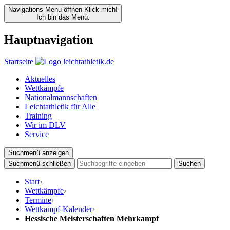
Navigations Menu öffnen
Klick mich!
Ich bin das Menü.
Hauptnavigation
Startseite
Aktuelles
Wettkämpfe
Nationalmannschaften
Leichtathletik für Alle
Training
Wir im DLV
Service
Suchmenü anzeigen
Suchmenü schließen
Suchen
Start
›
Wettkämpfe
›
Termine
›
Wettkampf-Kalender
›
Hessische Meisterschaften Mehrkampf