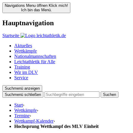
Navigations Menu öffnen
Klick mich!
Ich bin das Menü.
Hauptnavigation
Startseite
Aktuelles
Wettkämpfe
Nationalmannschaften
Leichtathletik für Alle
Training
Wir im DLV
Service
Suchmenü anzeigen
Suchmenü schließen
Suchen
Start
›
Wettkämpfe
›
Termine
›
Wettkampf-Kalender
›
Hochsprung Wettkampf des MLV Einheit