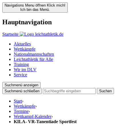
Navigations Menu öffnen
Klick mich!
Ich bin das Menü.
Hauptnavigation
Startseite
Aktuelles
Wettkämpfe
Nationalmannschaften
Leichtathletik für Alle
Training
Wir im DLV
Service
Suchmenü anzeigen
Suchmenü schließen
Suchen
Start
›
Wettkämpfe
›
Termine
›
Wettkampf-Kalender
›
KILA- VR-Tanentiade Sportfest