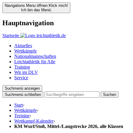
Navigations Menu öffnen
Klick mich!
Ich bin das Menü.
Hauptnavigation
Startseite
Aktuelles
Wettkämpfe
Nationalmannschaften
Leichtathletik für Alle
Training
Wir im DLV
Service
Suchmenü anzeigen
Suchmenü schließen
Suchen
Start
›
Wettkämpfe
›
Termine
›
Wettkampf-Kalender
›
KM Wurf/Stoß, Mittel-/Langstrecke 2026, alle Klassen