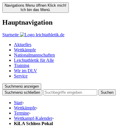
Navigations Menu öffnen
Klick mich!
Ich bin das Menü.
Hauptnavigation
Startseite
Aktuelles
Wettkämpfe
Nationalmannschaften
Leichtathletik für Alle
Training
Wir im DLV
Service
Suchmenü anzeigen
Suchmenü schließen
Suchen
Start
›
Wettkämpfe
›
Termine
›
Wettkampf-Kalender
›
KiLA Schloss Pokal