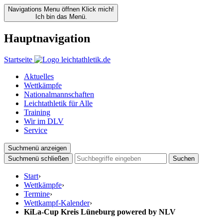
Navigations Menu öffnen
Klick mich!
Ich bin das Menü.
Hauptnavigation
Startseite
Aktuelles
Wettkämpfe
Nationalmannschaften
Leichtathletik für Alle
Training
Wir im DLV
Service
Suchmenü anzeigen
Suchmenü schließen
Suchen
Start
›
Wettkämpfe
›
Termine
›
Wettkampf-Kalender
›
KiLa-Cup Kreis Lüneburg powered by NLV