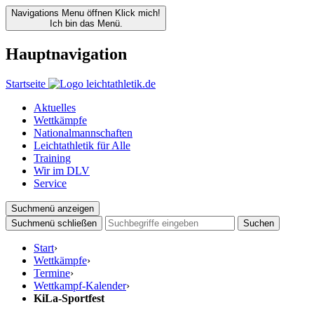
Navigations Menu öffnen
Klick mich!
Ich bin das Menü.
Hauptnavigation
Startseite
Aktuelles
Wettkämpfe
Nationalmannschaften
Leichtathletik für Alle
Training
Wir im DLV
Service
Suchmenü anzeigen
Suchmenü schließen
Suchen
Start
›
Wettkämpfe
›
Termine
›
Wettkampf-Kalender
›
KiLa-Sportfest