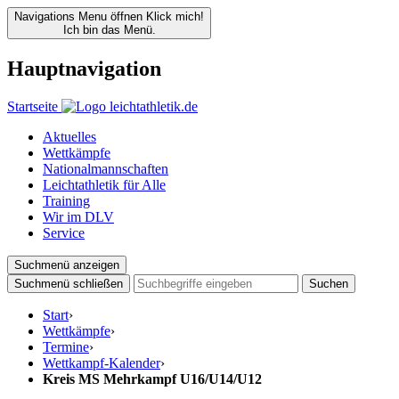
Navigations Menu öffnen
Klick mich!
Ich bin das Menü.
Hauptnavigation
Startseite
Aktuelles
Wettkämpfe
Nationalmannschaften
Leichtathletik für Alle
Training
Wir im DLV
Service
Suchmenü anzeigen
Suchmenü schließen
Suchen
Start
›
Wettkämpfe
›
Termine
›
Wettkampf-Kalender
›
Kreis MS Mehrkampf U16/U14/U12