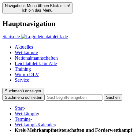
Navigations Menu öffnen
Klick mich!
Ich bin das Menü.
Hauptnavigation
Startseite
Aktuelles
Wettkämpfe
Nationalmannschaften
Leichtathletik für Alle
Training
Wir im DLV
Service
Suchmenü anzeigen
Suchmenü schließen
Suchen
Start
›
Wettkämpfe
›
Termine
›
Wettkampf-Kalender
›
Kreis-Mehrkampfmeisterschaften und Förderwettkampf