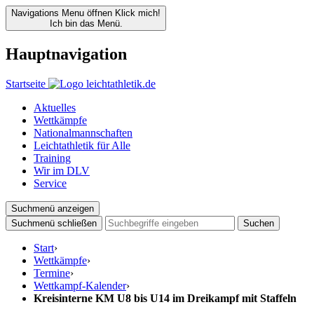
Navigations Menu öffnen
Klick mich!
Ich bin das Menü.
Hauptnavigation
Startseite
Aktuelles
Wettkämpfe
Nationalmannschaften
Leichtathletik für Alle
Training
Wir im DLV
Service
Suchmenü anzeigen
Suchmenü schließen
Suchen
Start
›
Wettkämpfe
›
Termine
›
Wettkampf-Kalender
›
Kreisinterne KM U8 bis U14 im Dreikampf mit Staffeln