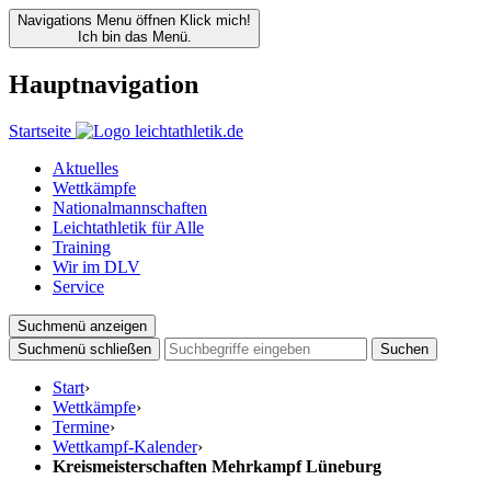
Navigations Menu öffnen
Klick mich!
Ich bin das Menü.
Hauptnavigation
Startseite
Aktuelles
Wettkämpfe
Nationalmannschaften
Leichtathletik für Alle
Training
Wir im DLV
Service
Suchmenü anzeigen
Suchmenü schließen
Suchen
Start
›
Wettkämpfe
›
Termine
›
Wettkampf-Kalender
›
Kreismeisterschaften Mehrkampf Lüneburg