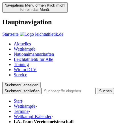
Navigations Menu öffnen
Klick mich!
Ich bin das Menü.
Hauptnavigation
Startseite
Aktuelles
Wettkämpfe
Nationalmannschaften
Leichtathletik für Alle
Training
Wir im DLV
Service
Suchmenü anzeigen
Suchmenü schließen
Suchen
Start
›
Wettkämpfe
›
Termine
›
Wettkampf-Kalender
›
LA-Team Vereinsmeisterschaft