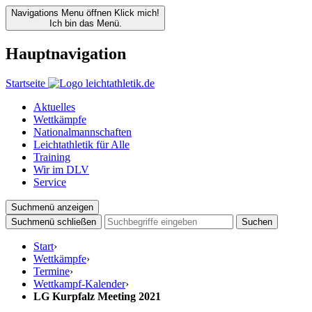
Navigations Menu öffnen
Klick mich!
Ich bin das Menü.
Hauptnavigation
Startseite
Aktuelles
Wettkämpfe
Nationalmannschaften
Leichtathletik für Alle
Training
Wir im DLV
Service
Suchmenü anzeigen
Suchmenü schließen
Suchen
Start
›
Wettkämpfe
›
Termine
›
Wettkampf-Kalender
›
LG Kurpfalz Meeting 2021