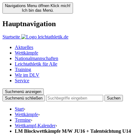
Navigations Menu öffnen
Klick mich!
Ich bin das Menü.
Hauptnavigation
Startseite
Aktuelles
Wettkämpfe
Nationalmannschaften
Leichtathletik für Alle
Training
Wir im DLV
Service
Suchmenü anzeigen
Suchmenü schließen
Suchen
Start
›
Wettkämpfe
›
Termine
›
Wettkampf-Kalender
›
LM Blockwettkämpfe M/W JU16 + Talentsichtung U14