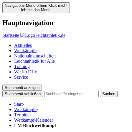
Navigations Menu öffnen
Klick mich!
Ich bin das Menü.
Hauptnavigation
Startseite
Aktuelles
Wettkämpfe
Nationalmannschaften
Leichtathletik für Alle
Training
Wir im DLV
Service
Suchmenü anzeigen
Suchmenü schließen
Suchen
Start
›
Wettkämpfe
›
Termine
›
Wettkampf-Kalender
›
LM Blockwettkampf