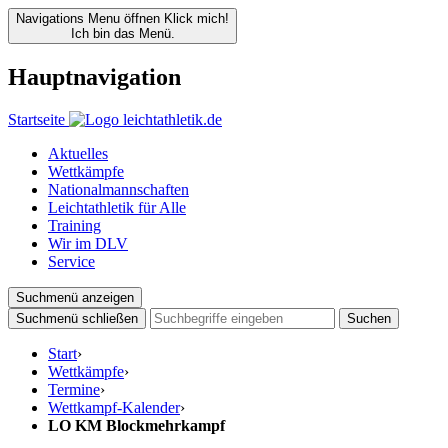
Navigations Menu öffnen
Klick mich!
Ich bin das Menü.
Hauptnavigation
Startseite
Aktuelles
Wettkämpfe
Nationalmannschaften
Leichtathletik für Alle
Training
Wir im DLV
Service
Suchmenü anzeigen
Suchmenü schließen
Suchen
Start
›
Wettkämpfe
›
Termine
›
Wettkampf-Kalender
›
LO KM Blockmehrkampf