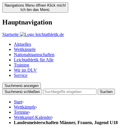
Navigations Menu öffnen
Klick mich!
Ich bin das Menü.
Hauptnavigation
Startseite
Aktuelles
Wettkämpfe
Nationalmannschaften
Leichtathletik für Alle
Training
Wir im DLV
Service
Suchmenü anzeigen
Suchmenü schließen
Suchen
Start
›
Wettkämpfe
›
Termine
›
Wettkampf-Kalender
›
Landesmeisterschaften Männer, Frauen, Jugend U18