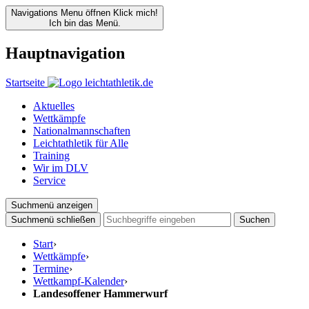
Navigations Menu öffnen
Klick mich!
Ich bin das Menü.
Hauptnavigation
Startseite
Aktuelles
Wettkämpfe
Nationalmannschaften
Leichtathletik für Alle
Training
Wir im DLV
Service
Suchmenü anzeigen
Suchmenü schließen
Suchen
Start
›
Wettkämpfe
›
Termine
›
Wettkampf-Kalender
›
Landesoffener Hammerwurf