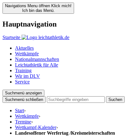
Navigations Menu öffnen
Klick mich!
Ich bin das Menü.
Hauptnavigation
Startseite
Aktuelles
Wettkämpfe
Nationalmannschaften
Leichtathletik für Alle
Training
Wir im DLV
Service
Suchmenü anzeigen
Suchmenü schließen
Suchen
Start
›
Wettkämpfe
›
Termine
›
Wettkampf-Kalender
›
Landesoffener Werfertag /Kreismeisterschaften