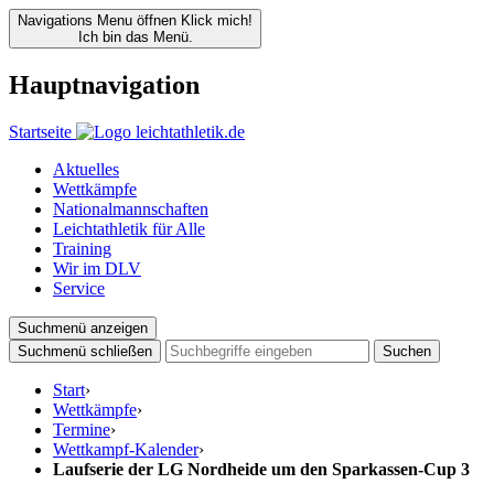
Navigations Menu öffnen
Klick mich!
Ich bin das Menü.
Hauptnavigation
Startseite
Aktuelles
Wettkämpfe
Nationalmannschaften
Leichtathletik für Alle
Training
Wir im DLV
Service
Suchmenü anzeigen
Suchmenü schließen
Suchen
Start
›
Wettkämpfe
›
Termine
›
Wettkampf-Kalender
›
Laufserie der LG Nordheide um den Sparkassen-Cup 3